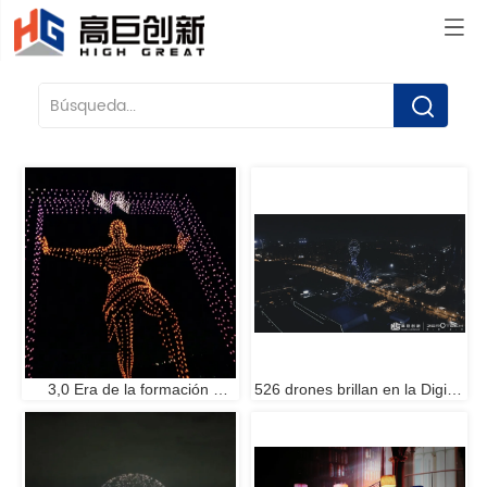
Casa
/
búsqueda
3,0 Era de la formación 
526 drones brillan en la Digital 
creativa de drones 
Valley Night, ¡el mundo se 
Espectáculo de luces con 
enfoca en la Big Data Expo 
HighGreat RIFF
2019!