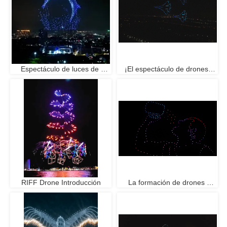
Espectáculo de luces de 
¡El espectáculo de drones 
drones de formación: futuro 
incendia el carnaval de 
del arte aéreo
aviación "volador"!
RIFF Drone Introducción
La formación de drones 
ZERO en el Festival 
Internacional de la Cerveza 
de Qingdao muestra la pasión 
infinita del verano