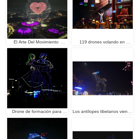
El Arte Del Movimiento: 
119 drones volando en 
Explorando El Moderno 
interiores, como las estrellas 
Espectáculo De Luces De 
que descienden
Enjambre De Drones
Drone de formación para 
Los antílopes tibetanos vienen 
espectáculo de luces: 
al Festival de Turismo Cultural 
redefiniendo la narración 
de Qinghai
aérea