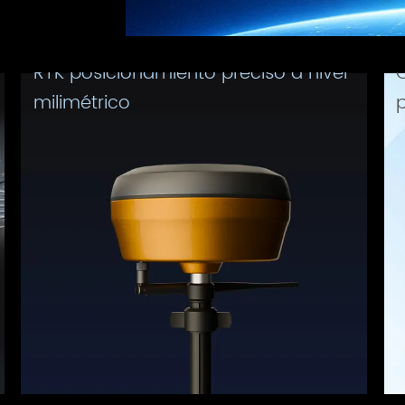
RTK posicionamiento preciso a nivel 
G
milimétrico