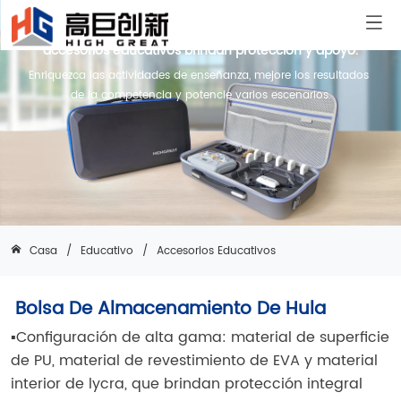
Desde las aulas hasta las pistas de carreras, los
accesorios educativos brindan protección y apoyo.
Enriquezca las actividades de enseñanza, mejore los resultados 
de la competencia y potencie varios escenarios.
Casa
/
Educativo
/
Accesorios Educativos
Bolsa De Almacenamiento De Hula
▪Configuración de alta gama: material de superficie
de PU, material de revestimiento de EVA y material
interior de lycra, que brindan protección integral